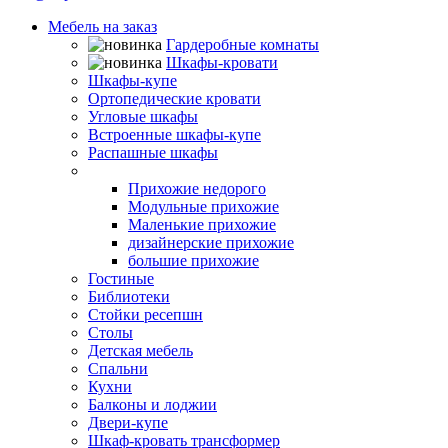
Мебель на заказ
Гардеробные комнаты
Шкафы-кровати
Шкафы-купе
Ортопедические кровати
Угловые шкафы
Встроенные шкафы-купе
Распашные шкафы
Прихожие
Прихожие недорого
Модульные прихожие
Маленькие прихожие
дизайнерские прихожие
большие прихожие
Гостиные
Библиотеки
Стойки ресепшн
Столы
Детская мебель
Спальни
Кухни
Балконы и лоджии
Двери-купе
Шкаф-кровать трансформер