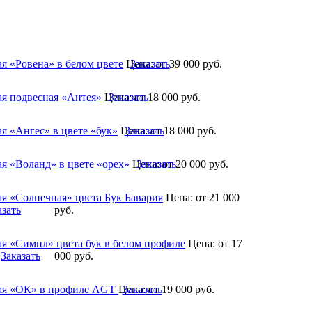
я «Ровена» в белом цвете
Цена:
Заказать
от 39 000
руб.
я подвесная «Антея»
Цена:
Заказать
от 18 000
руб.
я «Ангес» в цвете «бук»
Цена:
Заказать
от 18 000
руб.
я «Воланд» в цвете «орех»
Цена:
Заказать
от 20 000
руб.
я «Солнечная» цвета Бук Бавария
Цена:
от 21 000
азать
руб.
я «Симпл» цвета бук в белом профиле
Цена:
от 17
Заказать
000
руб.
ая «ОК» в профиле AGT
Цена:
Заказать
от 19 000
руб.