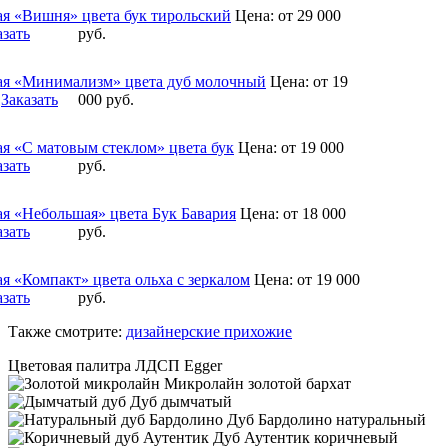
я «Вишня» цвета бук тирольский
Цена:
от 29 000
азать
руб.
я «Минимализм» цвета дуб молочный
Цена:
от 19
Заказать
000
руб.
я «С матовым стеклом» цвета бук
Цена:
от 19 000
азать
руб.
я «Небольшая» цвета Бук Бавария
Цена:
от 18 000
азать
руб.
я «Компакт» цвета ольха с зеркалом
Цена:
от 19 000
азать
руб.
Также смотрите:
дизайнерские прихожие
Цветовая палитра ЛДСП Egger
Микролайн золотой бархат
Дуб дымчатый
Дуб Бардолино натуральный
Дуб Аутентик коричневый