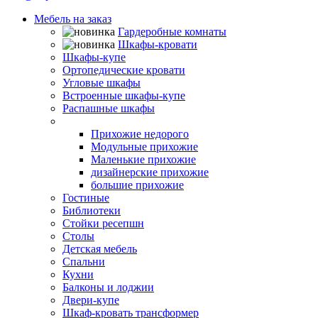
Мебель на заказ
Гардеробные комнаты
Шкафы-кровати
Шкафы-купе
Ортопедические кровати
Угловые шкафы
Встроенные шкафы-купе
Распашные шкафы
Прихожие
Прихожие недорого
Модульные прихожие
Маленькие прихожие
дизайнерские прихожие
большие прихожие
Гостиные
Библиотеки
Стойки ресепшн
Столы
Детская мебель
Спальни
Кухни
Балконы и лоджии
Двери-купе
Шкаф-кровать трансформер