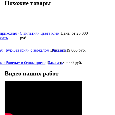
Похожие товары
 прихожая «Симпатия» цвета клен
Цена:
от 25 000
азать
руб.
я «Бук-Бавария» с зеркалом
Цена:
Заказать
от 19 000
руб.
я «Ровена» в белом цвете
Цена:
Заказать
от 39 000
руб.
Видео наших работ