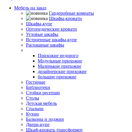
Мебель на заказ
Гардеробные комнаты
Шкафы-кровати
Шкафы-купе
Ортопедические кровати
Угловые шкафы
Встроенные шкафы-купе
Распашные шкафы
Прихожие
Прихожие недорого
Модульные прихожие
Маленькие прихожие
дизайнерские прихожие
большие прихожие
Гостиные
Библиотеки
Стойки ресепшн
Столы
Детская мебель
Спальни
Кухни
Балконы и лоджии
Двери-купе
Шкаф-кровать трансформер