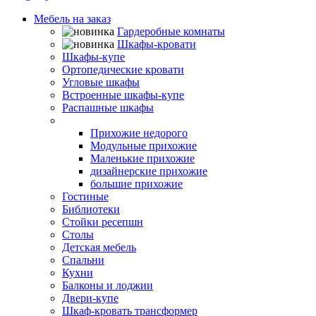
Мебель на заказ
Гардеробные комнаты
Шкафы-кровати
Шкафы-купе
Ортопедические кровати
Угловые шкафы
Встроенные шкафы-купе
Распашные шкафы
Прихожие
Прихожие недорого
Модульные прихожие
Маленькие прихожие
дизайнерские прихожие
большие прихожие
Гостиные
Библиотеки
Стойки ресепшн
Столы
Детская мебель
Спальни
Кухни
Балконы и лоджии
Двери-купе
Шкаф-кровать трансформер