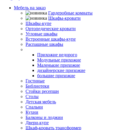
Мебель на заказ
Гардеробные комнаты
Шкафы-кровати
Шкафы-купе
Ортопедические кровати
Угловые шкафы
Встроенные шкафы-купе
Распашные шкафы
Прихожие
Прихожие недорого
Модульные прихожие
Маленькие прихожие
дизайнерские прихожие
большие прихожие
Гостиные
Библиотеки
Стойки ресепшн
Столы
Детская мебель
Спальни
Кухни
Балконы и лоджии
Двери-купе
Шкаф-кровать трансформер