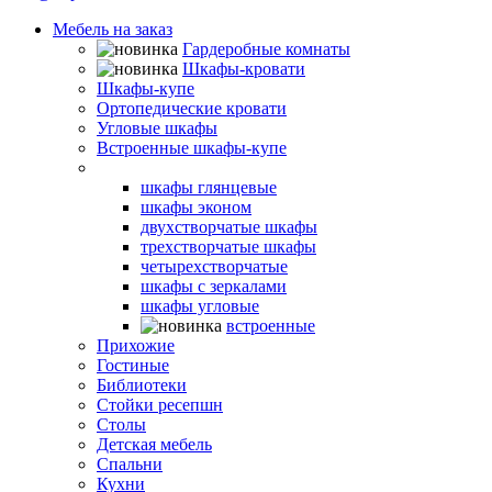
Мебель на заказ
Гардеробные комнаты
Шкафы-кровати
Шкафы-купе
Ортопедические кровати
Угловые шкафы
Встроенные шкафы-купе
Распашные шкафы
шкафы глянцевые
шкафы эконом
двухстворчатые шкафы
трехстворчатые шкафы
четырехстворчатые
шкафы с зеркалами
шкафы угловые
встроенные
Прихожие
Гостиные
Библиотеки
Стойки ресепшн
Столы
Детская мебель
Спальни
Кухни