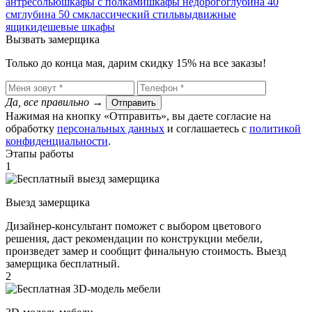
антресолью
шкафы с полками
шкафы недорого
глубина 40
см
глубина 50 см
классический стиль
выдвижные
ящики
дешевые шкафы
Вызвать замерщика
Только до конца мая, дарим скидку 15% на все заказы!
Да, все правильно
→
Отправить
Нажимая на кнопку «Отправить», вы даете согласие на
обработку
персональных данных
​ и соглашаетесь c
политикой
конфиденциальности
.
Этапы работы
1
Выезд замерщика
Дизайнер-консультант поможет с выбором цветового
решения, даст рекомендации по конструкции мебели,
произведет замер и сообщит финальную стоимость. Выезд
замерщика бесплатный.
2