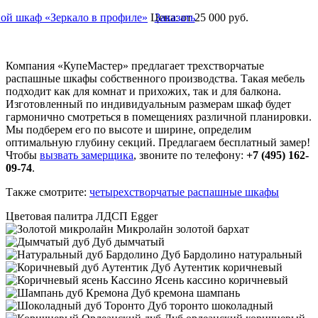
ой шкаф «Зеркало в профиле»
Цена:
Заказать
от 25 000
руб.
Компания «КупеМастер» предлагает трехстворчатые
распашные шкафы собственного производства. Такая мебель
подходит как для комнат и прихожих, так и для балкона.
Изготовленный по индивидуальным размерам шкаф будет
гармонично смотреться в помещениях различной планировки.
Мы подберем его по высоте и ширине, определим
оптимальную глубину секций. Предлагаем бесплатный замер!
Чтобы
вызвать замерщика
, звоните по телефону:
+7 (495) 162-
09-74
.
Также смотрите:
четырехстворчатые распашные шкафы
Цветовая палитра ЛДСП Egger
Микролайн золотой бархат
Дуб дымчатый
Дуб Бардолино натуральный
Дуб Аутентик коричневый
Ясень кассино коричневый
Дуб кремона шампань
Дуб торонто шоколадный