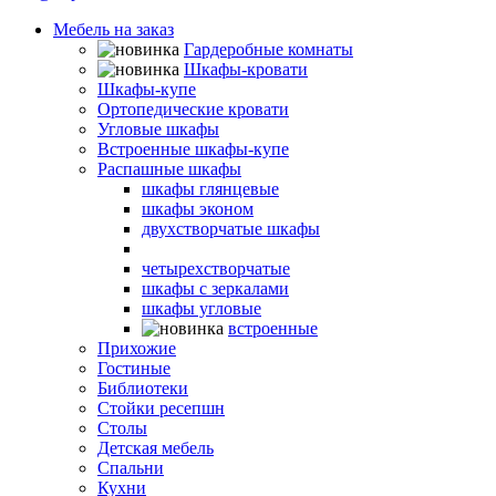
Мебель на заказ
Гардеробные комнаты
Шкафы-кровати
Шкафы-купе
Ортопедические кровати
Угловые шкафы
Встроенные шкафы-купе
Распашные шкафы
шкафы глянцевые
шкафы эконом
двухстворчатые шкафы
трехстворчатые шкафы
четырехстворчатые
шкафы с зеркалами
шкафы угловые
встроенные
Прихожие
Гостиные
Библиотеки
Стойки ресепшн
Столы
Детская мебель
Спальни
Кухни