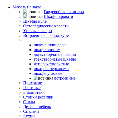
Мебель на заказ
Гардеробные комнаты
Шкафы-кровати
Шкафы-купе
Ортопедические кровати
Угловые шкафы
Встроенные шкафы-купе
Распашные шкафы
шкафы глянцевые
шкафы эконом
двухстворчатые шкафы
трехстворчатые шкафы
четырехстворчатые
шкафы с зеркалами
шкафы угловые
встроенные
Прихожие
Гостиные
Библиотеки
Стойки ресепшн
Столы
Детская мебель
Спальни
Кухни