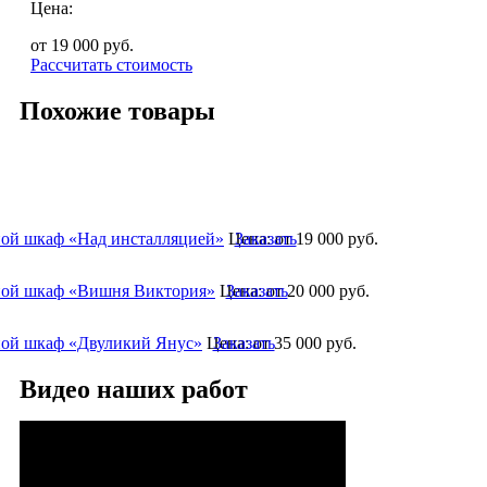
Цена:
от 19 000
руб.
Рассчитать стоимость
Похожие товары
ой шкаф «Над инсталляцией»
Цена:
Заказать
от 19 000
руб.
ой шкаф «Вишня Виктория»
Цена:
Заказать
от 20 000
руб.
ой шкаф «Двуликий Янус»
Цена:
Заказать
от 35 000
руб.
Видео наших работ