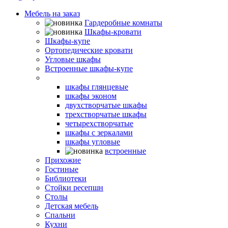
Мебель на заказ
Гардеробные комнаты
Шкафы-кровати
Шкафы-купе
Ортопедические кровати
Угловые шкафы
Встроенные шкафы-купе
Распашные шкафы
шкафы глянцевые
шкафы эконом
двухстворчатые шкафы
трехстворчатые шкафы
четырехстворчатые
шкафы с зеркалами
шкафы угловые
встроенные
Прихожие
Гостиные
Библиотеки
Стойки ресепшн
Столы
Детская мебель
Спальни
Кухни