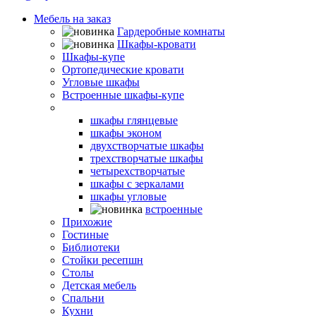
Мебель на заказ
Гардеробные комнаты
Шкафы-кровати
Шкафы-купе
Ортопедические кровати
Угловые шкафы
Встроенные шкафы-купе
Распашные шкафы
шкафы глянцевые
шкафы эконом
двухстворчатые шкафы
трехстворчатые шкафы
четырехстворчатые
шкафы с зеркалами
шкафы угловые
встроенные
Прихожие
Гостиные
Библиотеки
Стойки ресепшн
Столы
Детская мебель
Спальни
Кухни