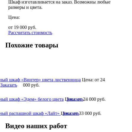
Шкаф изготавливается на заказ. Возможны любые
размеры и цвета.
Цена:
от 19 000
руб.
Рассчитать стоимость
Похожие товары
ный шкаф «Винтер» цвета лиственница
Цена:
от 24
Заказать
000
руб.
ный шкаф «Эдем» белого цвета
Цена:
Заказать
от 24 000
руб.
ный распашной шкаф «Лайт»
Цена:
Заказать
от 33 000
руб.
Видео наших работ