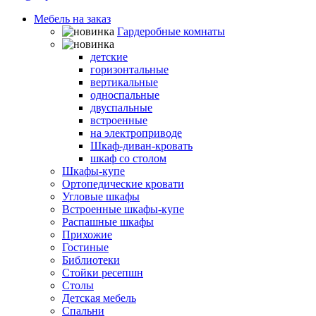
Мебель на заказ
Гардеробные комнаты
Шкафы-кровати
детские
горизонтальные
вертикальные
односпальные
двуспальные
встроенные
на электроприводе
Шкаф-диван-кровать
шкаф со столом
Шкафы-купе
Ортопедические кровати
Угловые шкафы
Встроенные шкафы-купе
Распашные шкафы
Прихожие
Гостиные
Библиотеки
Стойки ресепшн
Столы
Детская мебель
Спальни