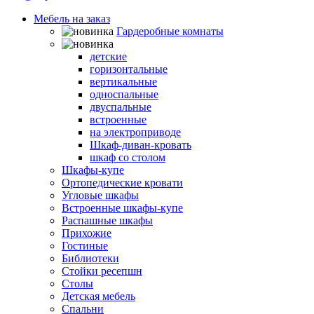
Мебель на заказ
Гардеробные комнаты
Шкафы-кровати
детские
горизонтальные
вертикальные
односпальные
двуспальные
встроенные
на электроприводе
Шкаф-диван-кровать
шкаф со столом
Шкафы-купе
Ортопедические кровати
Угловые шкафы
Встроенные шкафы-купе
Распашные шкафы
Прихожие
Гостиные
Библиотеки
Стойки ресепшн
Столы
Детская мебель
Спальни