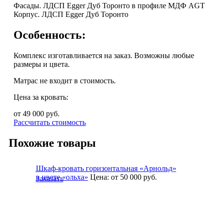
Фасады. ЛДСП Egger Дуб Торонто в профиле МДФ AGT
Корпус. ЛДСП Egger Дуб Торонто
Особенность:
Комплекс изготавливается на заказ. Возможны любые
размеры и цвета.
Матрас не входит в стоимость.
Цена за кровать:
от 49 000
руб.
Рассчитать стоимость
Похожие товары
Шкаф-кровать горизонтальная «Арнольд»
в цвете «ольха»
Цена:
от 50 000
руб.
Заказать