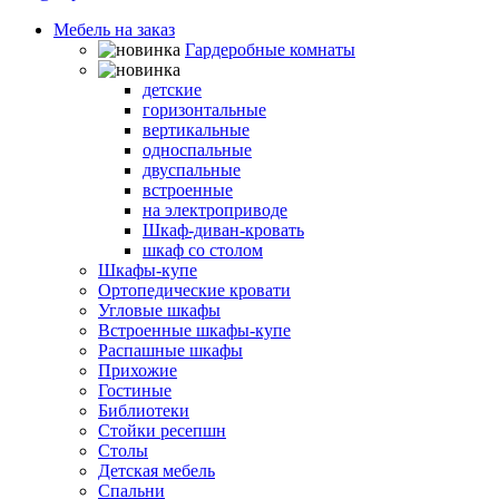
Мебель на заказ
Гардеробные комнаты
Шкафы-кровати
детские
горизонтальные
вертикальные
односпальные
двуспальные
встроенные
на электроприводе
Шкаф-диван-кровать
шкаф со столом
Шкафы-купе
Ортопедические кровати
Угловые шкафы
Встроенные шкафы-купе
Распашные шкафы
Прихожие
Гостиные
Библиотеки
Стойки ресепшн
Столы
Детская мебель
Спальни