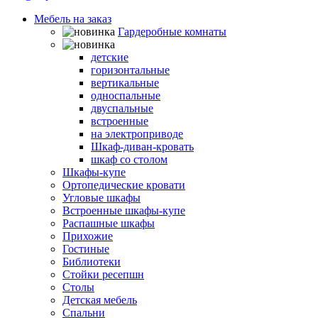
Мебель на заказ
Гардеробные комнаты
Шкафы-кровати
детские
горизонтальные
вертикальные
односпальные
двуспальные
встроенные
на электроприводе
Шкаф-диван-кровать
шкаф со столом
Шкафы-купе
Ортопедические кровати
Угловые шкафы
Встроенные шкафы-купе
Распашные шкафы
Прихожие
Гостиные
Библиотеки
Стойки ресепшн
Столы
Детская мебель
Спальни