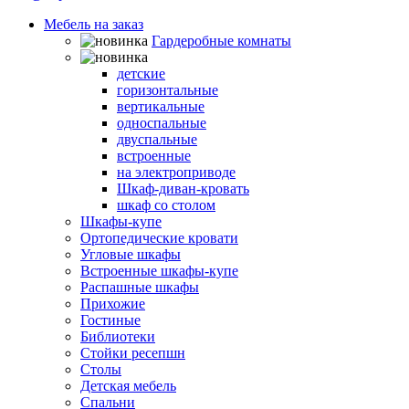
Мебель на заказ
Гардеробные комнаты
Шкафы-кровати
детские
горизонтальные
вертикальные
односпальные
двуспальные
встроенные
на электроприводе
Шкаф-диван-кровать
шкаф со столом
Шкафы-купе
Ортопедические кровати
Угловые шкафы
Встроенные шкафы-купе
Распашные шкафы
Прихожие
Гостиные
Библиотеки
Стойки ресепшн
Столы
Детская мебель
Спальни