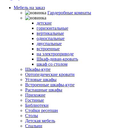
Мебель на заказ
Гардеробные комнаты
Шкафы-кровати
детские
горизонтальные
вертикальные
односпальные
двуспальные
встроенные
на электроприводе
Шкаф-диван-кровать
шкаф со столом
Шкафы-купе
Ортопедические кровати
Угловые шкафы
Встроенные шкафы-купе
Распашные шкафы
Прихожие
Гостиные
Библиотеки
Стойки ресепшн
Столы
Детская мебель
Спальни