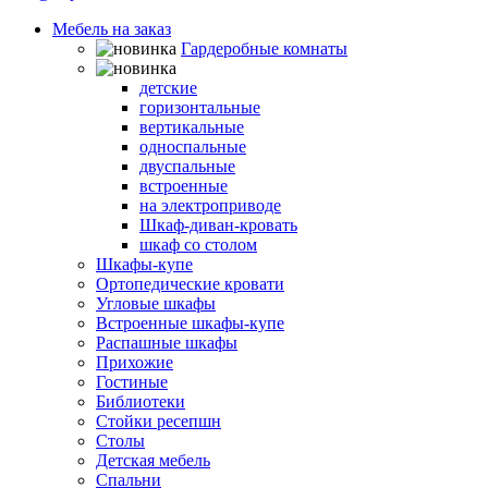
Мебель на заказ
Гардеробные комнаты
Шкафы-кровати
детские
горизонтальные
вертикальные
односпальные
двуспальные
встроенные
на электроприводе
Шкаф-диван-кровать
шкаф со столом
Шкафы-купе
Ортопедические кровати
Угловые шкафы
Встроенные шкафы-купе
Распашные шкафы
Прихожие
Гостиные
Библиотеки
Стойки ресепшн
Столы
Детская мебель
Спальни