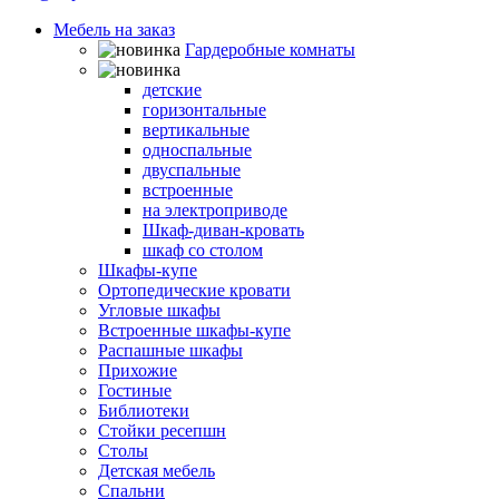
Мебель на заказ
Гардеробные комнаты
Шкафы-кровати
детские
горизонтальные
вертикальные
односпальные
двуспальные
встроенные
на электроприводе
Шкаф-диван-кровать
шкаф со столом
Шкафы-купе
Ортопедические кровати
Угловые шкафы
Встроенные шкафы-купе
Распашные шкафы
Прихожие
Гостиные
Библиотеки
Стойки ресепшн
Столы
Детская мебель
Спальни