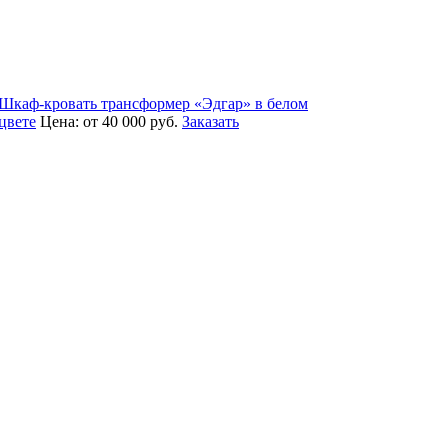
Шкаф-кровать трансформер «Эдгар» в белом
цвете
Цена:
от 40 000
руб.
Заказать