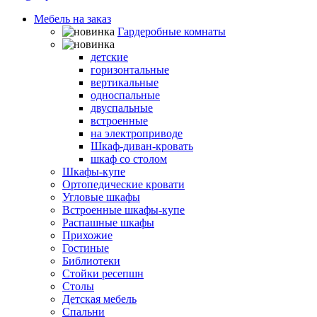
Мебель на заказ
Гардеробные комнаты
Шкафы-кровати
детские
горизонтальные
вертикальные
односпальные
двуспальные
встроенные
на электроприводе
Шкаф-диван-кровать
шкаф со столом
Шкафы-купе
Ортопедические кровати
Угловые шкафы
Встроенные шкафы-купе
Распашные шкафы
Прихожие
Гостиные
Библиотеки
Стойки ресепшн
Столы
Детская мебель
Спальни