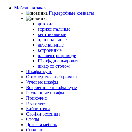
Мебель на заказ
Гардеробные комнаты
Шкафы-кровати
детские
горизонтальные
вертикальные
односпальные
двуспальные
встроенные
на электроприводе
Шкаф-диван-кровать
шкаф со столом
Шкафы-купе
Ортопедические кровати
Угловые шкафы
Встроенные шкафы-купе
Распашные шкафы
Прихожие
Гостиные
Библиотеки
Стойки ресепшн
Столы
Детская мебель
Спальни