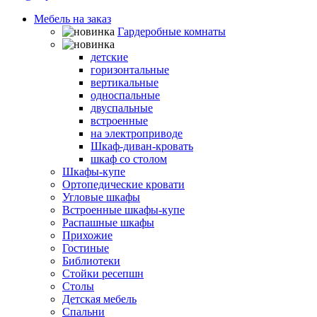
Мебель на заказ
Гардеробные комнаты
Шкафы-кровати
детские
горизонтальные
вертикальные
односпальные
двуспальные
встроенные
на электроприводе
Шкаф-диван-кровать
шкаф со столом
Шкафы-купе
Ортопедические кровати
Угловые шкафы
Встроенные шкафы-купе
Распашные шкафы
Прихожие
Гостиные
Библиотеки
Стойки ресепшн
Столы
Детская мебель
Спальни