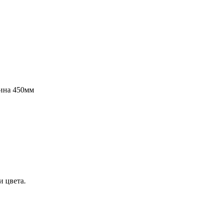
бина 450мм
и цвета.