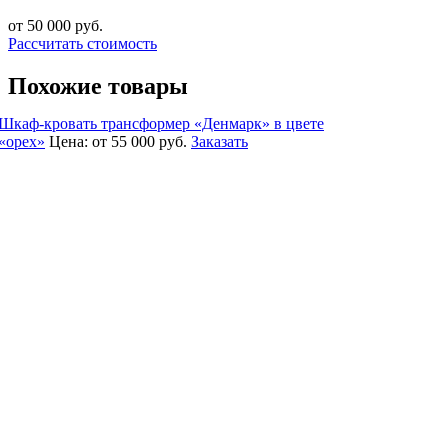
от 50 000
руб.
Рассчитать стоимость
Похожие товары
Шкаф-кровать трансформер «Денмарк» в цвете
«орех»
Цена:
от 55 000
руб.
Заказать