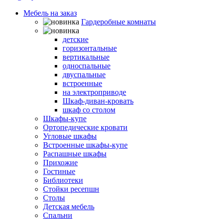
Мебель на заказ
Гардеробные комнаты
Шкафы-кровати
детские
горизонтальные
вертикальные
односпальные
двуспальные
встроенные
на электроприводе
Шкаф-диван-кровать
шкаф со столом
Шкафы-купе
Ортопедические кровати
Угловые шкафы
Встроенные шкафы-купе
Распашные шкафы
Прихожие
Гостиные
Библиотеки
Стойки ресепшн
Столы
Детская мебель
Спальни