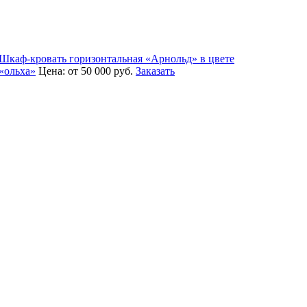
Шкаф-кровать горизонтальная «Арнольд» в цвете
«ольха»
Цена:
от 50 000
руб.
Заказать