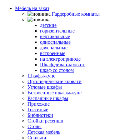
Мебель на заказ
Гардеробные комнаты
Шкафы-кровати
детские
горизонтальные
вертикальные
односпальные
двуспальные
встроенные
на электроприводе
Шкаф-диван-кровать
шкаф со столом
Шкафы-купе
Ортопедические кровати
Угловые шкафы
Встроенные шкафы-купе
Распашные шкафы
Прихожие
Гостиные
Библиотеки
Стойки ресепшн
Столы
Детская мебель
Спальни