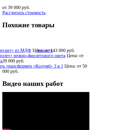
от 39 000
руб.
Рассчитать стоимость
Похожие товары
легант» из МДФ
Цена:
Заказать
от 143 000
руб.
олет» нежно-фиолетового цвета
Цена:
от
ть
39 000
руб.
ть трансформер «Колумб» 3 в 1
Цена:
от 50
000
руб.
Видео наших работ