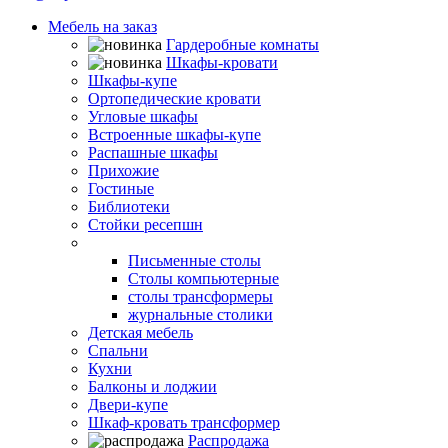
Мебель на заказ
Гардеробные комнаты
Шкафы-кровати
Шкафы-купе
Ортопедические кровати
Угловые шкафы
Встроенные шкафы-купе
Распашные шкафы
Прихожие
Гостиные
Библиотеки
Стойки ресепшн
Столы
Письменные столы
Столы компьютерные
столы трансформеры
журнальные столики
Детская мебель
Спальни
Кухни
Балконы и лоджии
Двери-купе
Шкаф-кровать трансформер
Распродажа