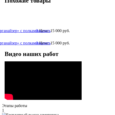
Похожие товары
рганайзер» с полками
Заказать
Цена:
15 000
руб.
рганайзер» с полками
Заказать
Цена:
15 000
руб.
Видео наших работ
Этапы работы
1