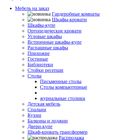
Мебель на заказ
Гардеробные комнаты
Шкафы-кровати
Шкафы-купе
Ортопедические кровати
Угловые шкафы
Встроенные шкафы-купе
Распашные шкафы
Прихожие
Гостиные
Библиотеки
Стойки ресепшн
Столы
Письменные столы
Столы компьютерные
столы трансформеры
журнальные столики
Детская мебель
Спальни
Кухни
Балконы и лоджии
Двери-купе
Шкаф-кровать трансформер
Распродажа