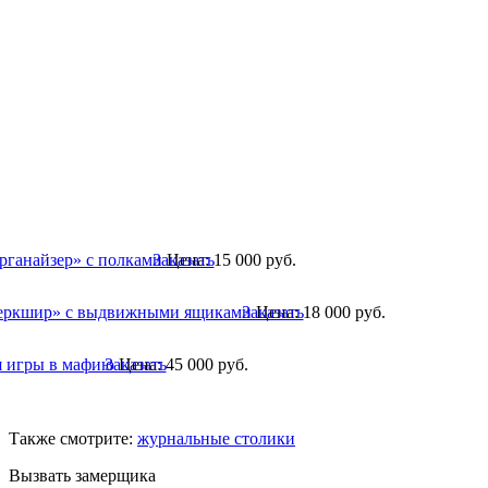
рганайзер» с полками
Заказать
Цена:
15 000
руб.
еркшир» с выдвижными ящиками
Заказать
Цена:
18 000
руб.
я игры в мафию
Заказать
Цена:
45 000
руб.
Также смотрите:
журнальные столики
Вызвать замерщика