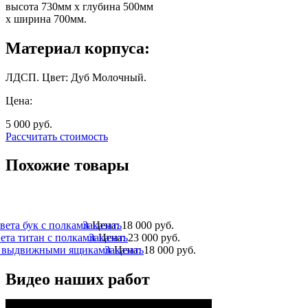
высота 730мм х глубина 500мм
х ширина 700мм.
Материал корпуса:
ЛДСП. Цвет: Дуб Молочный.
Цена:
5 000
руб.
Рассчитать стоимость
Похожие товары
вета бук с полками
Заказать
Цена:
18 000
руб.
ета титан с полками
Заказать
Цена:
23 000
руб.
с выдвижными ящиками
Заказать
Цена:
18 000
руб.
Видео наших работ