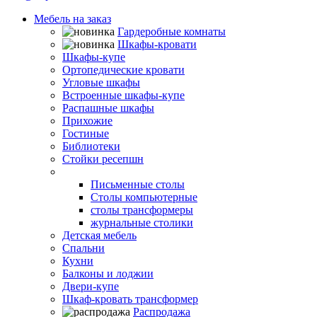
Мебель на заказ
Гардеробные комнаты
Шкафы-кровати
Шкафы-купе
Ортопедические кровати
Угловые шкафы
Встроенные шкафы-купе
Распашные шкафы
Прихожие
Гостиные
Библиотеки
Стойки ресепшн
Столы
Письменные столы
Столы компьютерные
столы трансформеры
журнальные столики
Детская мебель
Спальни
Кухни
Балконы и лоджии
Двери-купе
Шкаф-кровать трансформер
Распродажа