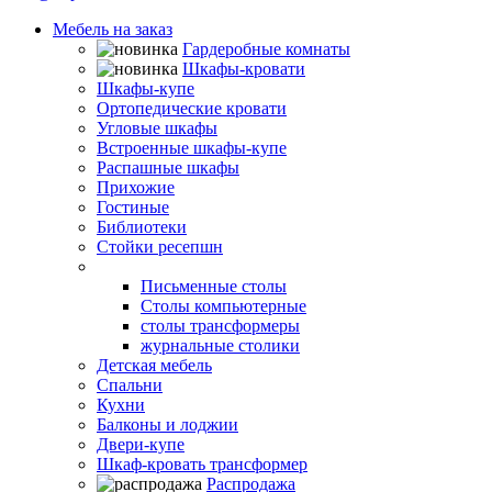
Мебель на заказ
Гардеробные комнаты
Шкафы-кровати
Шкафы-купе
Ортопедические кровати
Угловые шкафы
Встроенные шкафы-купе
Распашные шкафы
Прихожие
Гостиные
Библиотеки
Стойки ресепшн
Столы
Письменные столы
Столы компьютерные
столы трансформеры
журнальные столики
Детская мебель
Спальни
Кухни
Балконы и лоджии
Двери-купе
Шкаф-кровать трансформер
Распродажа