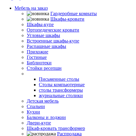
Мебель на заказ
Гардеробные комнаты
Шкафы-кровати
Шкафы-купе
Ортопедические кровати
Угловые шкафы
Встроенные шкафы-купе
Распашные шкафы
Прихожие
Гостиные
Библиотеки
Стойки ресепшн
Столы
Письменные столы
Столы компьютерные
столы трансформеры
журнальные столики
Детская мебель
Спальни
Кухни
Балконы и лоджии
Двери-купе
Шкаф-кровать трансформер
Распродажа