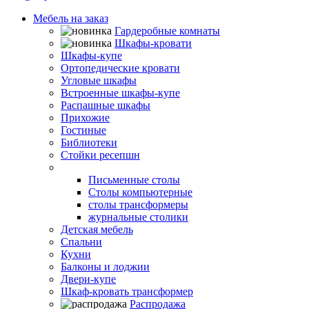
Мебель на заказ
Гардеробные комнаты
Шкафы-кровати
Шкафы-купе
Ортопедические кровати
Угловые шкафы
Встроенные шкафы-купе
Распашные шкафы
Прихожие
Гостиные
Библиотеки
Стойки ресепшн
Столы
Письменные столы
Столы компьютерные
столы трансформеры
журнальные столики
Детская мебель
Спальни
Кухни
Балконы и лоджии
Двери-купе
Шкаф-кровать трансформер
Распродажа