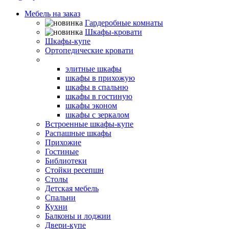
Мебель на заказ
Гардеробные комнаты
Шкафы-кровати
Шкафы-купе
Ортопедические кровати
Угловые шкафы
элитные шкафы
шкафы в прихожую
шкафы в спальню
шкафы в гостиную
шкафы эконом
шкафы с зеркалом
Встроенные шкафы-купе
Распашные шкафы
Прихожие
Гостиные
Библиотеки
Стойки ресепшн
Столы
Детская мебель
Спальни
Кухни
Балконы и лоджии
Двери-купе