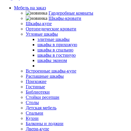
Мебель на заказ
Гардеробные комнаты
Шкафы-кровати
Шкафы-купе
Ортопедические кровати
Угловые шкафы
элитные шкафы
шкафы в прихожую
шкафы в спальню
шкафы в гостиную
шкафы эконом
шкафы с зеркалом
Встроенные шкафы-купе
Распашные шкафы
Прихожие
Гостиные
Библиотеки
Стойки ресепшн
Столы
Детская мебель
Спальни
Кухни
Балконы и лоджии
Двери-купе