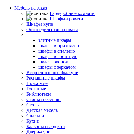
Мебель на заказ
Гардеробные комнаты
Шкафы-кровати
Шкафы-купе
Ортопедические кровати
Угловые шкафы
элитные шкафы
шкафы в прихожую
шкафы в спальню
шкафы в гостиную
шкафы эконом
шкафы с зеркалом
Встроенные шкафы-купе
Распашные шкафы
Прихожие
Гостиные
Библиотеки
Стойки ресепшн
Столы
Детская мебель
Спальни
Кухни
Балконы и лоджии
Двери-купе