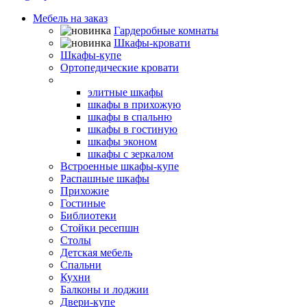
Мебель на заказ
Гардеробные комнаты
Шкафы-кровати
Шкафы-купе
Ортопедические кровати
Угловые шкафы
элитные шкафы
шкафы в прихожую
шкафы в спальню
шкафы в гостиную
шкафы эконом
шкафы с зеркалом
Встроенные шкафы-купе
Распашные шкафы
Прихожие
Гостиные
Библиотеки
Стойки ресепшн
Столы
Детская мебель
Спальни
Кухни
Балконы и лоджии
Двери-купе