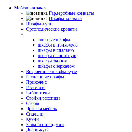
Мебель на заказ
Гардеробные комнаты
Шкафы-кровати
Шкафы-купе
Ортопедические кровати
Угловые шкафы
элитные шкафы
шкафы в прихожую
шкафы в спальню
шкафы в гостиную
шкафы эконом
шкафы с зеркалом
Встроенные шкафы-купе
Распашные шкафы
Прихожие
Гостиные
Библиотеки
Стойки ресепшн
Столы
Детская мебель
Спальни
Кухни
Балконы и лоджии
Двери-купе