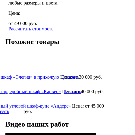
любые размеры и цвета.
Цена:
от 49 000
руб.
Рассчитать стоимость
Похожие товары
 шкаф «Элегия» в прихожую
Цена:
Заказать
от 30 000
руб.
 гардеробный шкаф «Карвер»
Цена:
Заказать
от 40 000
руб.
ный угловой шкаф-купе «Андерс»
Цена:
от 45 000
азать
руб.
Видео наших работ