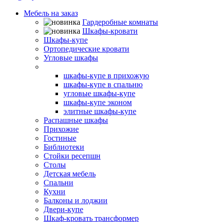
Мебель на заказ
Гардеробные комнаты
Шкафы-кровати
Шкафы-купе
Ортопедические кровати
Угловые шкафы
Встроенные шкафы-купе
шкафы-купе в прихожую
шкафы-купе в спальню
угловые шкафы-купе
шкафы-купе эконом
элитные шкафы-купе
Распашные шкафы
Прихожие
Гостиные
Библиотеки
Стойки ресепшн
Столы
Детская мебель
Спальни
Кухни
Балконы и лоджии
Двери-купе
Шкаф-кровать трансформер