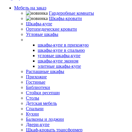
Мебель на заказ
Гардеробные комнаты
Шкафы-кровати
Шкафы-купе
Ортопедические кровати
Угловые шкафы
Встроенные шкафы-купе
шкафы-купе в прихожую
шкафы-купе в спальню
угловые шкафы-купе
шкафы-купе эконом
элитные шкафы-купе
Распашные шкафы
Прихожие
Гостиные
Библиотеки
Стойки ресепшн
Столы
Детская мебель
Спальни
Кухни
Балконы и лоджии
Двери-купе
Шкаф-кровать трансформер