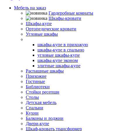
Мебель на заказ
Гардеробные комнаты
Шкафы-кровати
Шкафы-купе
Ортопедические кровати
Угловые шкафы
Встроенные шкафы-купе
шкафы-купе в прихожую
шкафы-купе в спальню
угловые шкафы-купе
шкафы-купе эконом
элитные шкафы-купе
Распашные шкафы
Прихожие
Гостиные
Библиотеки
Стойки ресепшн
Столы
Детская мебель
Спальни
Кухни
Балконы и лоджии
Двери-купе
Шкаф-кровать трансформер