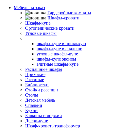
Мебель на заказ
Гардеробные комнаты
Шкафы-кровати
Шкафы-купе
Ортопедические кровати
Угловые шкафы
Встроенные шкафы-купе
шкафы-купе в прихожую
шкафы-купе в спальню
угловые шкафы-купе
шкафы-купе эконом
элитные шкафы-купе
Распашные шкафы
Прихожие
Гостиные
Библиотеки
Стойки ресепшн
Столы
Детская мебель
Спальни
Кухни
Балконы и лоджии
Двери-купе
Шкаф-кровать трансформер