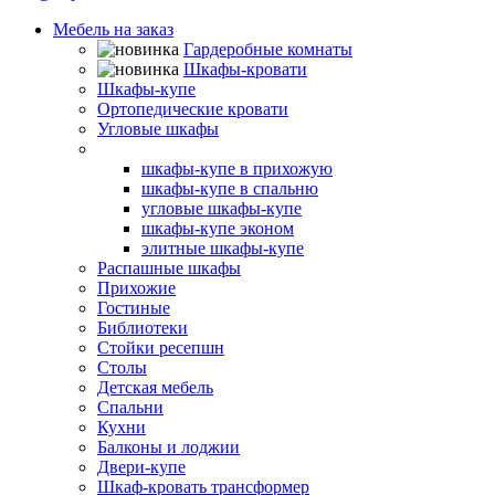
Мебель на заказ
Гардеробные комнаты
Шкафы-кровати
Шкафы-купе
Ортопедические кровати
Угловые шкафы
Встроенные шкафы-купе
шкафы-купе в прихожую
шкафы-купе в спальню
угловые шкафы-купе
шкафы-купе эконом
элитные шкафы-купе
Распашные шкафы
Прихожие
Гостиные
Библиотеки
Стойки ресепшн
Столы
Детская мебель
Спальни
Кухни
Балконы и лоджии
Двери-купе
Шкаф-кровать трансформер