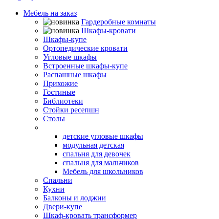
Мебель на заказ
Гардеробные комнаты
Шкафы-кровати
Шкафы-купе
Ортопедические кровати
Угловые шкафы
Встроенные шкафы-купе
Распашные шкафы
Прихожие
Гостиные
Библиотеки
Стойки ресепшн
Столы
Детская мебель
детские угловые шкафы
модульная детская
спальня для девочек
спальня для мальчиков
Мебель для школьников
Спальни
Кухни
Балконы и лоджии
Двери-купе
Шкаф-кровать трансформер