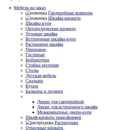
Мебель на заказ
Гардеробные комнаты
Шкафы-кровати
Шкафы-купе
Ортопедические кровати
Угловые шкафы
Встроенные шкафы-купе
Распашные шкафы
Прихожие
Гостиные
Библиотеки
Стойки ресепшн
Столы
Детская мебель
Спальни
Кухни
Балконы и лоджии
Двери-купе
Двери для гардеробной
Двери для встроенного шкафа
Межкомнатные двери-купе
Шкаф-кровать трансформер
Распродажа
Откидные кровати