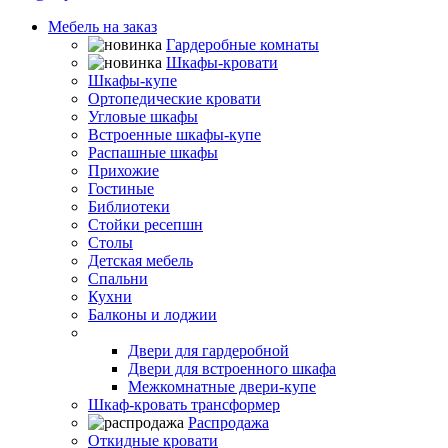
Мебель на заказ
Гардеробные комнаты
Шкафы-кровати
Шкафы-купе
Ортопедические кровати
Угловые шкафы
Встроенные шкафы-купе
Распашные шкафы
Прихожие
Гостиные
Библиотеки
Стойки ресепшн
Столы
Детская мебель
Спальни
Кухни
Балконы и лоджии
Двери-купе
Двери для гардеробной
Двери для встроенного шкафа
Межкомнатные двери-купе
Шкаф-кровать трансформер
Распродажа
Откидные кровати