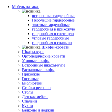
Мебель на заказ
Гардеробные комнаты
встроенные гардеробные
Небольшие гардеробные
элитные гардеробные
гардеробная в прихожую
гардеробная в гостиную
угловые гардеробные
гардеробная в спальню
Шкафы-кровати
Шкафы-купе
Ортопедические кровати
Угловые шкафы
Встроенные шкафы-купе
Распашные шкафы
Прихожие
Гостиные
Библиотеки
Стойки ресепшн
Столы
Детская мебель
Спальни
Кухни
Балконы и лоджии