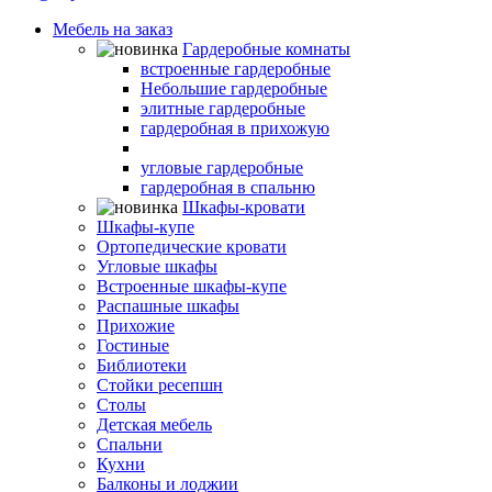
Мебель на заказ
Гардеробные комнаты
встроенные гардеробные
Небольшие гардеробные
элитные гардеробные
гардеробная в прихожую
гардеробная в гостиную
угловые гардеробные
гардеробная в спальню
Шкафы-кровати
Шкафы-купе
Ортопедические кровати
Угловые шкафы
Встроенные шкафы-купе
Распашные шкафы
Прихожие
Гостиные
Библиотеки
Стойки ресепшн
Столы
Детская мебель
Спальни
Кухни
Балконы и лоджии