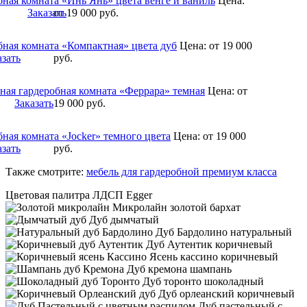
бная комната «Инь Янь» цвета венге и ваниль
Цена:
Заказать
от 19 000
руб.
бная комната «Компактная» цвета дуб
Цена:
от 19 000
азать
руб.
ная гардеробная комната «Феррара» темная
Цена:
от
Заказать
19 000
руб.
ная комната «Jocker» темного цвета
Цена:
от 19 000
азать
руб.
Также смотрите:
мебель для гардеробной премиум класса
Цветовая палитра ЛДСП Egger
Микролайн золотой бархат
Дуб дымчатый
Дуб Бардолино натуральный
Дуб Аутентик коричневый
Ясень кассино коричневый
Дуб кремона шампань
Дуб торонто шоколадный
Дуб орлеанский коричневый
Дуб пастельный с