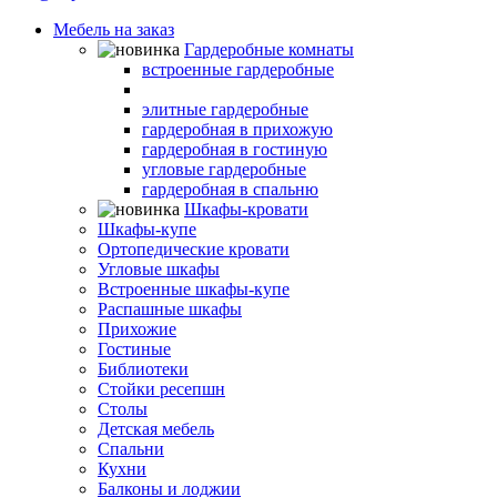
Мебель на заказ
Гардеробные комнаты
встроенные гардеробные
Небольшие гардеробные
элитные гардеробные
гардеробная в прихожую
гардеробная в гостиную
угловые гардеробные
гардеробная в спальню
Шкафы-кровати
Шкафы-купе
Ортопедические кровати
Угловые шкафы
Встроенные шкафы-купе
Распашные шкафы
Прихожие
Гостиные
Библиотеки
Стойки ресепшн
Столы
Детская мебель
Спальни
Кухни
Балконы и лоджии