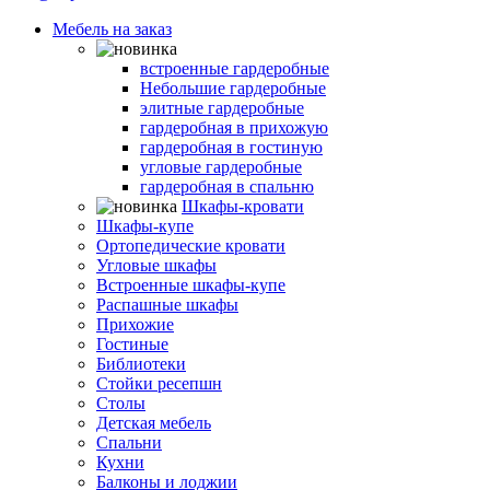
Мебель на заказ
Гардеробные комнаты
встроенные гардеробные
Небольшие гардеробные
элитные гардеробные
гардеробная в прихожую
гардеробная в гостиную
угловые гардеробные
гардеробная в спальню
Шкафы-кровати
Шкафы-купе
Ортопедические кровати
Угловые шкафы
Встроенные шкафы-купе
Распашные шкафы
Прихожие
Гостиные
Библиотеки
Стойки ресепшн
Столы
Детская мебель
Спальни
Кухни
Балконы и лоджии