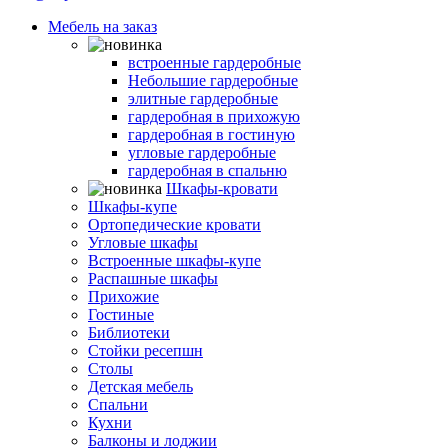
Мебель на заказ
Гардеробные комнаты
встроенные гардеробные
Небольшие гардеробные
элитные гардеробные
гардеробная в прихожую
гардеробная в гостиную
угловые гардеробные
гардеробная в спальню
Шкафы-кровати
Шкафы-купе
Ортопедические кровати
Угловые шкафы
Встроенные шкафы-купе
Распашные шкафы
Прихожие
Гостиные
Библиотеки
Стойки ресепшн
Столы
Детская мебель
Спальни
Кухни
Балконы и лоджии