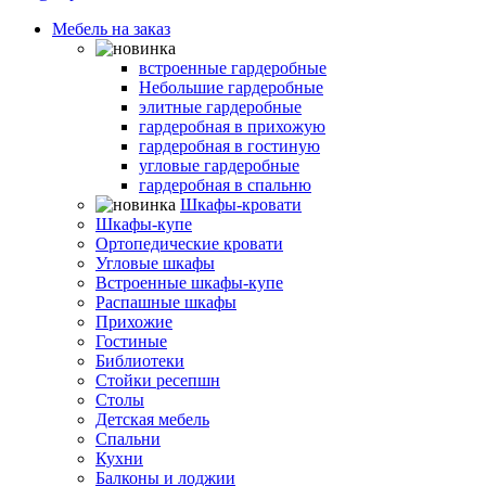
Мебель на заказ
Гардеробные комнаты
встроенные гардеробные
Небольшие гардеробные
элитные гардеробные
гардеробная в прихожую
гардеробная в гостиную
угловые гардеробные
гардеробная в спальню
Шкафы-кровати
Шкафы-купе
Ортопедические кровати
Угловые шкафы
Встроенные шкафы-купе
Распашные шкафы
Прихожие
Гостиные
Библиотеки
Стойки ресепшн
Столы
Детская мебель
Спальни
Кухни
Балконы и лоджии