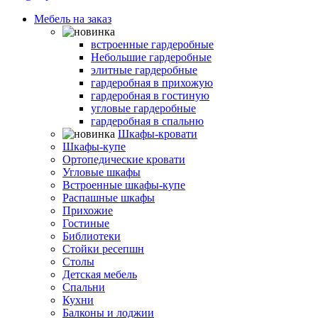
Мебель на заказ
Гардеробные комнаты
встроенные гардеробные
Небольшие гардеробные
элитные гардеробные
гардеробная в прихожую
гардеробная в гостиную
угловые гардеробные
гардеробная в спальню
Шкафы-кровати
Шкафы-купе
Ортопедические кровати
Угловые шкафы
Встроенные шкафы-купе
Распашные шкафы
Прихожие
Гостиные
Библиотеки
Стойки ресепшн
Столы
Детская мебель
Спальни
Кухни
Балконы и лоджии